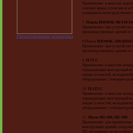
Применение: в качестве верх
плоских крыш, в том числе и
укладывать непосредственно н
7.
Плиты ИЗОФАС-90/110/140
Применение: при устройстве
производственных зданий по
Проектирование коровника
8.Плиты
ИЗОФАС-ЛМ (ISOF
Применение: при устройстве
производственных зданий по
9.
П-75 C
Применение: в качестве нена
ограждающих конструкций все
кладке (слоистой, колодцево
оборудования с температурой
10.
П-125 C
Применение: в качестве нена
ограждающих конструкций все
кладке (слоистой, колодцево
оборудования с температурой
11.
Маты М1-100, М2-100
Применение: для применения 
конструкций зданий, сооруже
М2 прошивные на металлическ