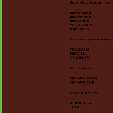
Двухслойные решения - верхн
ВиллаЭласт В
ВиллаФлекс В
ВиллаТекс В
VERCUIVRE S
PARADIAL S
Материалы для эксплуатируе
TERANAPJS
PREFLEX
GRAVIFLEX
ПВХ-мембраны
MONARPLAN FM
MONARPLAN D
Битумная черепица
ICOPAL Piano
TOISITE