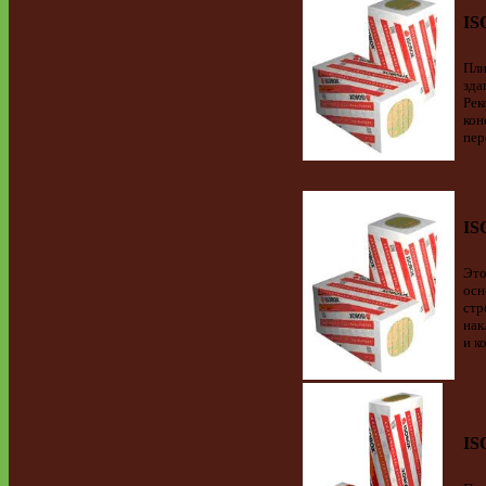
IS
Пли
зда
Рек
кон
пер
IS
Это
осн
стр
нак
и к
IS