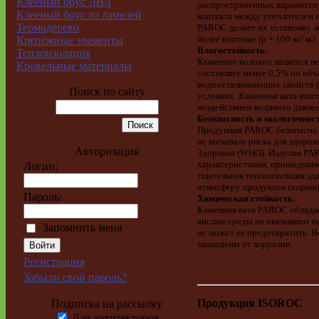
Клееный брус ЛВЛ
распространенных вариантов 
Клееный брус из ламелей
контакта между утеплителем и
Термодерево
PAROC делает их установку л
более плотные (р = 100 кг/ м3
Крепёжные элементы
Влагостойкость.
Теплоизоляция
Каменное волокно является н
Кровельные материалы
составляет менее 0,5% по об
водоотталкивающих свойств (
Поиск по сайту
условиях. Каменная вата впит
воздействием водяного давлен
Безопасность и экологичност
Продукция PAROC безопасна п
не вызывала риска для здоро
Авторизация
Здоровья (WHO). Изделия PAR
характеристикам, прошедшим 
Логин:
тщательная теплоизоляция зд
атмосферу продуктов сгорани
Пароль:
Химическая стойкость.
Каменная вата PAROC обладае
кислые среды не оказывают на
Запомнить меня
не может ее предотвратить. 
защищены от коррозии.
Регистрация
Забыли свой пароль?
Продукция ISOROC
Подписка на рассылку
Для архитекторов