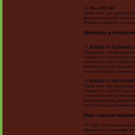
12.
Маты М3-100
Применение: для применения 
конструкций зданий, сооруже
М3 имеют покрытие из стекло
Цилиндры и полуцили
13.
ИЗОШЕЛЛ-Ц (ISOSHELL-
Применение: для применения 
холодного и горячего водосна
технологических трубопрово
включая пищевую, предприяти
чистоты воздуха в помещении
14.
ИЗОШЕЛЛ-ЦФ (ISOSHEL
Применение: для применения 
холодного и горячего водосна
технологических трубопрово
включая пищевую, предприяти
чистоты воздуха в помещении
Паро-гидроизоляцион
15. Гидро- и ветрозащитные
Применение: Супердиффузион
строительстве в качестве ги