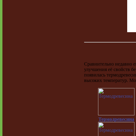
Сравнительно недавно е
улучшения её свойств б
появилась термодревесин
высоких температур. Мо
Термодревесина