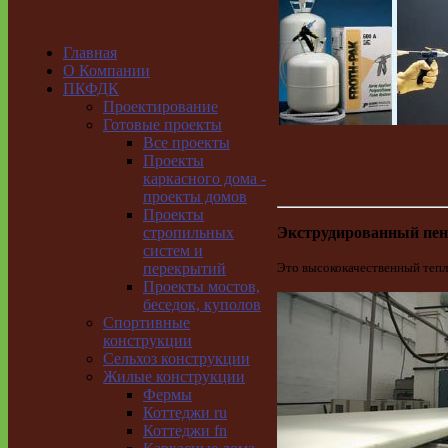
Главная
О Компании
ПКФДК
Проектирование
Готовые проекты
Все проекты
Проекты
каркасного дома -
проекты домов
Проекты
Экструдированный пе
стропильных
систем и
Это высококачественный тепл
перекрытий
Проекты мостов,
беседок, куполов
Спортивные
конструкции
Сельхоз конструкции
Жилые конструкции
Фермы
Коттеджи ru
Коттеджи fn