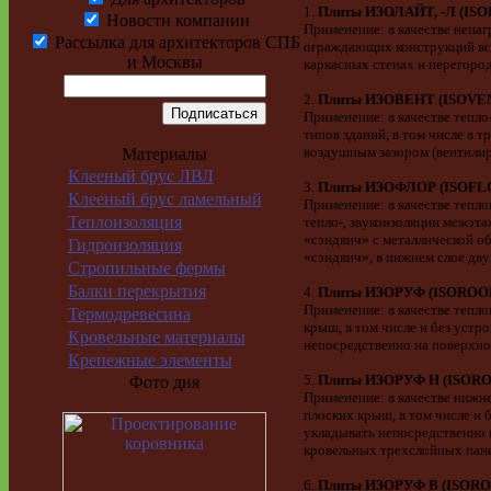
1.
Плиты ИЗОЛАЙТ, -Л (ISOL
Новости компании
Применение: в качестве нена
Рассылка для архитекторов СПБ
ограждающих конструкций всех
и Москвы
каркасных стенах и перегоро
2.
Плиты ИЗОВЕНТ (ISOVEN
Применение: в качестве тепл
типов зданий, в том числе в 
воздушным зазором (вентилир
Материалы
Клееный брус ЛВЛ
3.
Плиты
ИЗОФЛОР
(ISOFL
Клееный брус ламельный
Применение: в качестве тепл
Теплоизоляция
тепло-, звукоизоляции межэт
«сэндвич» с металлической о
Гидроизоляция
«сэндвич», в нижнем слое д
Стропильные фермы
Балки перекрытия
4.
Плиты
ИЗОРУФ
(ISOROO
Применение: в качестве тепл
Термодревесина
крыш, в том числе и без уст
Кровельные материалы
непосредственно на поверхнос
Крепежные элементы
5.
Плиты ИЗОРУФ Н (ISORO
Фото дня
Применение: в качестве нижн
плоских крыш, в том числе и
укладывать непосредственно н
кровельных трехслойных пане
6.
Плиты ИЗОРУФ В (ISORO