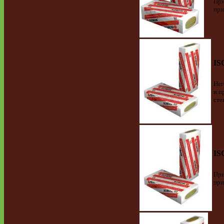
При
при
IS
Нег
и п
сте
IS
При
при