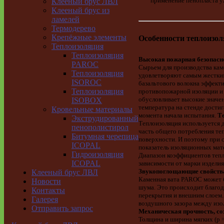
применение пенопласта 
Клееный брус ЛВЛ
Клееный брус из
ламелей
Термодерево
Крепёжные элементы
Особенности теплоизо
Теплоизоляция
Теплоизоляция
Высокая пожарная безопасн
PAROC
Сырьем для производства кам
Теплоизоляция
удовлетворяют самым жестким
ISOROC
базальтового волокна эффект
Теплоизоляция
противопожарной изоляции и 
обусловливает высокие значе
ISOBOX
температура на стенде достига
Кровельные материалы
момента начала испытания.
Т
Экструдированный
Теплоизоляция используется 
пенополистирол
часть общего потребления те
Битумная черепица
поверхности. И поэтому при 
ICOPAL
показатель изоляционных мат
Гидроизоляция
Диапазон коэффициентов теп
ICOPAL
зависимости от марки изделия
Звукопоглощающие свойств
Клееный брус ЛВЛ
Каменная вата PAROC может б
Новости
шума. Это происходит благод
Контакты
перекрытия и внешним слоем.
Галерея
воздушного зазора между изо
Отправить запрос
Механическая прочность, со
Толщина и ширина мягких (р 