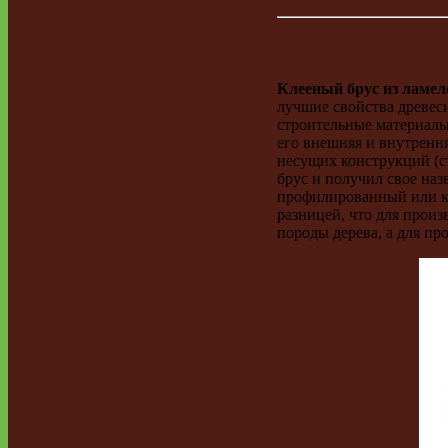
Клееный брус из ламел
лучшие свойства древес
строительные материалы
его внешняя и внутренн
несущих конструкций (с
брус и получил свое наз
профилированный или ко
разницей, что для прои
породы дерева, а для пр