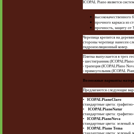
ICOPAL Piano является систем
высококачественного 
прочного каркаса из 
прочность, защиту от 
Черепица крепится на деревя
стороны черепице нанесен сл
гидроизоляционный ковер.
Плитка выпускается в трех г
- шестигранник (ICOPALPIanoN
- трапеция (ICOPALPIano Nov
- прямоугольник (ICOPAL Pian
Возможные
варианты
матер
Предлагаются следующие вар
•
ICOPAL
Piano
Claro
стандартные цвета: графитно-
•
ICOPAL
Piano
Natur
стандартные цвета: графитно
•
ICOPAL
Piano
Nova
стандартные цвета: зеленый 
•
ICOPAL Piano Tema
стандартные цвета: зеленый 