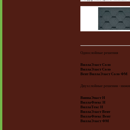
Однослойные решения
ВиллаЭласт Соло
ВиллаЭласт Соло
Вент ВиллаЭласт Соло ФМ
Двухслойные решения - нижн
ВиппаЭпаст Н
ВиллаФлекс Н
ВиллаТекс Н
ВиллаЭласт Вент
ВиллаФлекс Вент
ВиллаЭласт ФМ