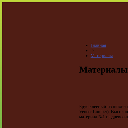
Главная
>
Материалы
Материалы
Брус клееный из шпона д
Veneer Lumber). Высоко
материал №1 из древеси