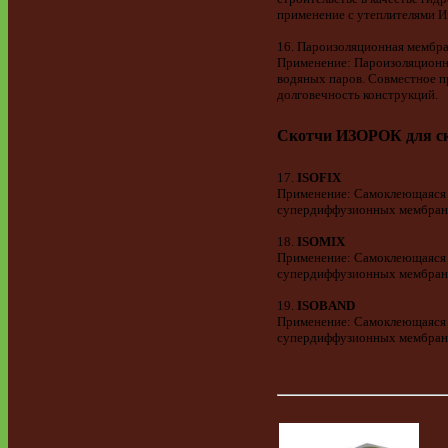
применение с утеплителями И
16. Пароизоляционная мембр
Применение: Пароизоляционна
водяных паров. Совместное п
долговечность конструкций.
Скотчи ИЗОРОК для ск
17.
ISOFIX
Применение: Самоклеющаяся о
супердиффузионных мембрана
18.
ISOMIX
Применение: Самоклеющаяся д
супердиффузионных мембранах
19.
ISOBAND
Применение: Самоклеющаяся о
супердиффузионных мембранах