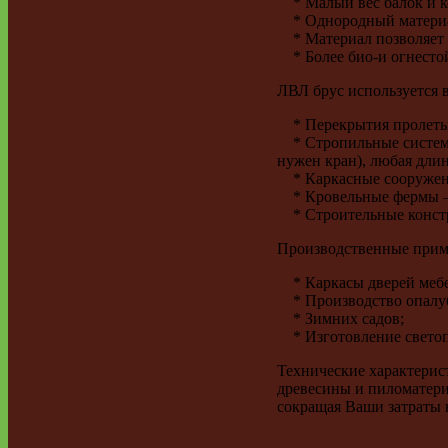
* Малый вес балок и к
* Однородный материал.
* Материал позволяет 
* Более био-и огнесто
ЛВЛ брус используется в
* Перекрытия пролеты д
* Стропильные системы 
нужен кран), любая длин
* Каркасные сооружени
* Кровельные фермы – 
* Строительные констр
Производственные прим
* Каркасы дверей мебе
* Производство опалуб
* Зимних садов;
* Изготовление светоп
Технические характерис
древесины и пиломатериа
сокращая Ваши затраты 