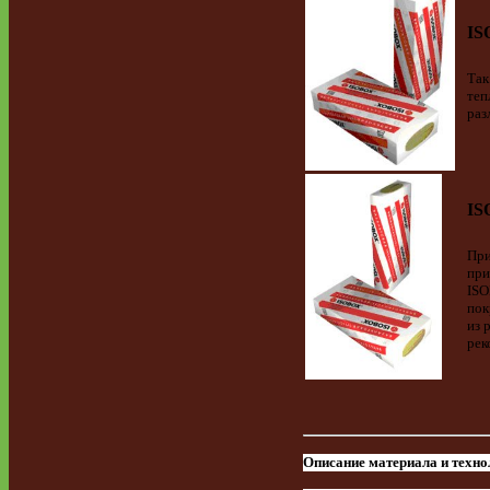
IS
Так
теп
раз
IS
При
при
ISO
пок
из 
рек
Описание
материала
и
техно