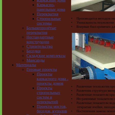
Каркасные дома
Каркасно-
панельные дома
Перекрытия
•
Производится методом экс
Стропильные
•
Уникальность технологии 
системы
•
Впервые был применен дл
Большепролётые
перекрытия
Нестандартные
конструкции
Строительство
Беседки
Складские комплексы
Мансарды
Материалы
Готовые проекты
Проекты
каркасного дома -
проекты домов
•
Различные технологии пр
Проекты
•
Различная структура мате
стропильных
•
Различные показатели про
систем и
•
Несравнимые показатели с
перекрытий
•
Различные показатели во
Проекты мостов,
открытые ячейки, находя
беседок, куполов
•
Постепенная замена пеноп