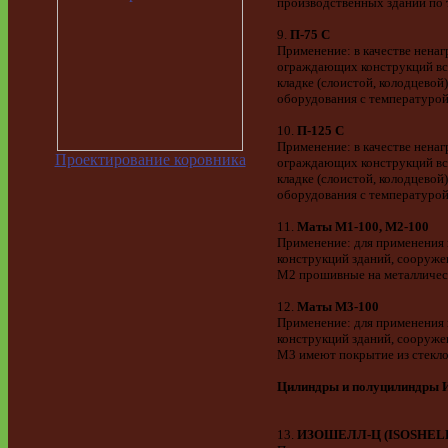
производственных зданий по
9.
П-75 C
Применение: в качестве нена
ограждающих конструкций все
кладке (слоистой, колодцево
оборудования с температурой
10.
П-125 C
Применение: в качестве нена
Проектирование коровника
ограждающих конструкций все
кладке (слоистой, колодцево
оборудования с температурой
11.
Маты М1-100, М2-100
Применение: для применения 
конструкций зданий, сооруже
М2 прошивные на металлическ
12.
Маты М3-100
Применение: для применения 
конструкций зданий, сооруже
М3 имеют покрытие из стекло
Цилиндры и полуцилиндры 
13.
ИЗОШЕЛЛ-Ц (ISOSHELL-