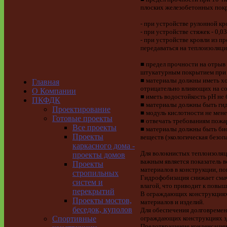
плоских железобетонных пок
- при устройстве рулонной к
- при устройстве стяжек - 0,0
- при устройстве кровли из п
передаваться на теплоизоляц
■ предел прочности на отрыв 
штукатурным покрытием при ж
■ материалы должны иметь хо
Главная
отрицательно влияющих на со
О Компании
■ иметь водостойкость рН не 
ПКФДК
■ материалы должны быть ги
Проектирование
■ модуль кислотности не мене
Готовые проекты
■ отвечать требованиям пожа
Все проекты
■ материалы должны быть био
Проекты
веществ (экологическая безоп
каркасного дома -
Для волокнистых теплоизоля
проекты домов
важным является показатель 
Проекты
материалов в конструкции, по
стропильных
Гидрофобизация снижает смачи
систем и
влагой, что приводит к повыш
перекрытий
В ограждающих конструкциях
Проекты мостов,
материалов и изделий.
беседок, куполов
Для обеспечения долговреме
Спортивные
ограждающих конструкциях зд
Предотвращение конденсации 