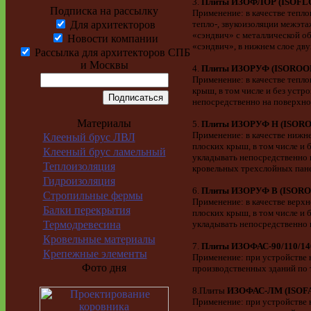
3.
Плиты
ИЗОФЛОР
(ISOFL
Подписка на рассылку
Применение: в качестве тепл
Для архитекторов
тепло-, звукоизоляции межэт
«сэндвич» с металлической о
Новости компании
«сэндвич», в нижнем слое д
Рассылка для архитекторов СПБ
и Москвы
4.
Плиты
ИЗОРУФ
(ISOROO
Применение: в качестве тепл
крыш, в том числе и без уст
непосредственно на поверхнос
Материалы
5.
Плиты ИЗОРУФ Н (ISORO
Применение: в качестве нижн
Клееный брус ЛВЛ
плоских крыш, в том числе и
Клееный брус ламельный
укладывать непосредственно н
Теплоизоляция
кровельных трехслойных пане
Гидроизоляция
6.
Плиты ИЗОРУФ В (ISORO
Стропильные фермы
Применение: в качестве верх
Балки перекрытия
плоских крыш, в том числе и
Термодревесина
укладывать непосредственно н
Кровельные материалы
7.
Плиты ИЗОФАС-90/110/140
Крепежные элементы
Применение: при устройстве
Фото дня
производственных зданий по
8.Плиты
ИЗОФАС-ЛМ (ISOF
Применение: при устройстве