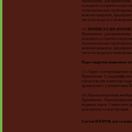
Применение: для применения 
холодного и горячего водосна
технологических трубопрово
включая пищевую, предприяти
чистоты воздуха в помещении
14.
ИЗОШЕЛЛ-ЦФ (ISOSHEL
Применение: для применения 
холодного и горячего водосна
технологических трубопрово
включая пищевую, предприяти
чистоты воздуха в помещении
Паро-гидроизоляционные 
15. Гидро- и ветрозащитные
Применение: Супердиффузион
строительстве в качестве ги
применение с утеплителями И
16. Пароизоляционная мембр
Применение: Пароизоляционна
водяных паров. Совместное п
долговечность конструкций.
Скотчи ИЗОРОК для склеива