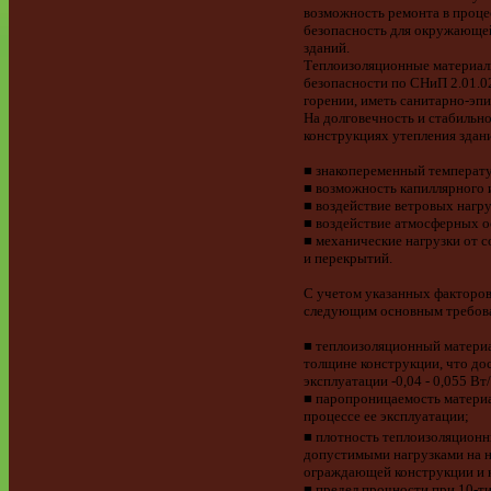
возможность ремонта в проце
безопасность для окружающе
зданий.
Теплоизоляционные материалы
безопасности по СНиП 2.01.02
горении, иметь санитарно-эп
На долговечность и стабильн
конструкциях утепления здан
■ знакопеременный температ
■ возможность капиллярного 
■ воздействие ветровых нагру
■ воздействие атмосферных о
■ механические нагрузки от с
и перекрытий.
С учетом указанных факторов
следующим основным требов
■ теплоизоляционный материа
толщине конструкции, что до
эксплуатации -0,04 - 0,055 Вт
■ паропроницаемость материа
процессе ее эксплуатации;
■ плотность теплоизоляционн
допустимыми нагрузками на не
ограждающей конст­рукции и 
■ предел прочности при 10-т