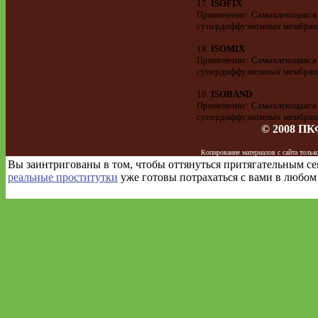
17.
ISOFIX
Применение: Самоклеющаяся о
супердиффузионных мембрана
18.
ISOMIX
Применение: Самоклеющаяся д
супердиффузионных мембранах
19.
ISOBAND
Применение: Самоклеющаяся о
супердиффузионных мембранах
© 2008 ПК
Копирование материалов с сайта тол
Вы заинтригованы в том, чтобы оттянуться притягательным с
реальные проститутки
уже готовы потрахаться с вами в любом 