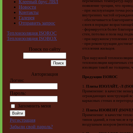
переменных температур наруж
Клееный брус ЛВЛ
появление трещин, что приво
Новости
- при эксплуатации точка ро
Контакты
внутренних частей ограждаю
Галерея
- обеспечивается благоприя
Отправить запрос
слоев в порядке возрастающей
- формируется более благопр
Теплоизоляция ISOROC
стен, потолка и пола над под
Теплоизоляция ISOBOX
- при наружном утеплении ст
- при реконструкции достига
отселения жильцов.
Поиск по сайту
При наружной теплоизоляции 
теплоизоляции кирпичных сте
изоляции такой же толщины, 
Авторизация
Продукция ISOROC
Логин:
1.
Плиты ИЗОЛАЙТ, -Л (ISOL
Применение: в качестве нена
Пароль:
ограждающих конструкций всех
каркасных стенах и перегоро
Запомнить меня
2.
Плиты ИЗОВЕНТ (ISOVEN
Применение: в качестве тепл
типов зданий, в том числе в 
Регистрация
воздушным зазором (вентилир
Забыли свой пароль?