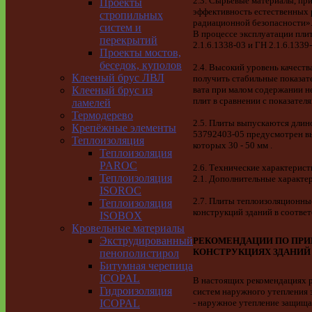
2.3. Сырьевые материалы, пр
Проекты
эффективность естественных 
стропильных
радиационной безопасности»
систем и
В процессе эксплуатации пли
перекрытий
2.1.6.1338-03 и ГН 2.1.6.133
Проекты мостов,
беседок, куполов
2.4. Высокий уровень качеств
Клееный брус ЛВЛ
получить стабильные показат
Клееный брус из
вата при малом содержа­нии 
плит в сравнении с показател
ламелей
Термодерево
2.5. Плиты выпускаются длино
Крепёжные элементы
53792403-05 предусмотрен вы
Теплоизоляция
которых 30 - 50 мм .
Теплоизоляция
PAROC
2.6. Технические характерис
Теплоизоляция
2.1. Дополнительные характе
ISOROC
2.7. Плиты теплоизоляционн
Теплоизоляция
конструкций зданий в соответ
ISOBOX
Кровельные материалы
Экструдированный
РЕКОМЕНДАЦИИ ПО ПР
КОНСТРУКЦИЯХ ЗДАНИЙ
пенополистирол
Битумная черепица
ICOPAL
В настоящих рекомендациях р
Гидроизоляция
систем наружного утепления 
ICOPAL
- наружное утепление защища