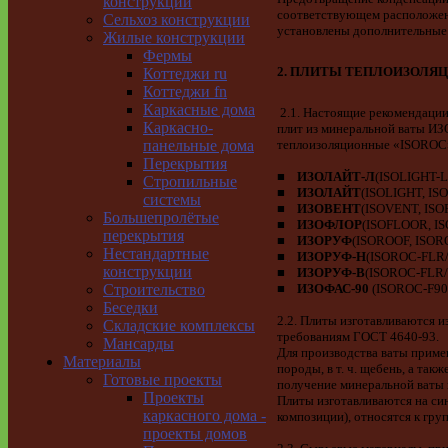
конструкции
соответствующем расположен
Сельхоз конструкции
установлены дополнительные
Жилые конструкции
Фермы
2. ПЛИТЫ ТЕПЛОИЗОЛЯ
Коттеджи ru
Коттеджи fn
Каркасные дома
2.1. Настоящие рекомендаци
Каркасно-
плит из минеральной ваты И
панельные дома
теплоизоляционные «ISOROC»
Перекрытия
■
ИЗОЛАЙТ
-Л
(ISOLIGHT-L
Стропильные
■
ИЗОЛАЙТ
(ISOLIGHT, IS
системы
■
ИЗОВЕНТ
(ISOVENT, ISO
Большепролётые
■
ИЗОФЛОР
(ISOFLOOR, I
перекрытия
■
ИЗОРУФ
(ISOROOF, ISOR
Нестандартные
■
ИЗОРУФ
-Н
(ISOROC-FLR/
конструкции
■
ИЗОРУФ
-В
(ISOROC-FLR/
Строительство
■
ИЗОФАС-90
(
ISOROC-F90 
Беседки
2.2. Плиты изготавливаются и
Складские комплексы
требованиям ГОСТ 4640-93.
Мансарды
Для производства ваты приме
Материалы
породы, в т. ч. щебень, а т
Готовые проекты
получение минеральной ваты 
Проекты
Плиты изготавливаются на си
каркасного дома -
композиции), относятся к гр
проекты домов