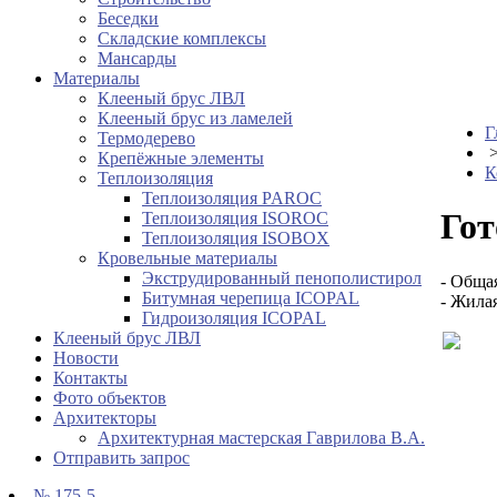
Беседки
Складские комплексы
Мансарды
Материалы
Клееный брус ЛВЛ
Клееный брус из ламелей
Г
Термодерево
Крепёжные элементы
К
Теплоизоляция
Теплоизоляция PAROC
Гот
Теплоизоляция ISOROC
Теплоизоляция ISOBOX
Кровельные материалы
Экструдированный пенополистирол
-
Обща
Битумная черепица ICOPAL
-
Жила
Гидроизоляция ICOPAL
Клееный брус ЛВЛ
Новости
Контакты
Фото объектов
Архитекторы
Архитектурная мастерская Гаврилова В.А.
Отправить запрос
№ 175-5