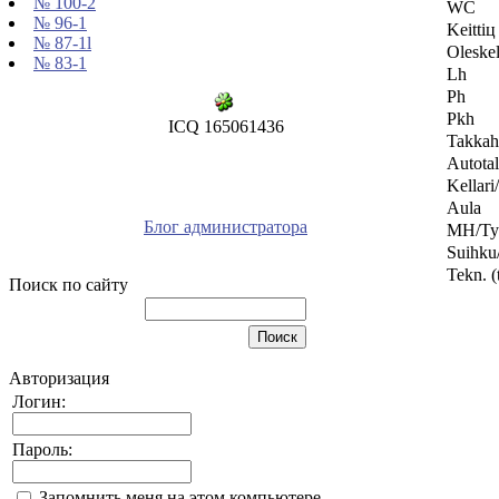
№ 100-2
WC
№ 96-1
Keittiц
№ 87-1l
Oleske
№ 83-1
Lh
Ph
Pkh
ICQ 165061436
Takkah
Autotal
Kellari
Aula
Блог администратора
MH/Ty
Suihk
Tekn. (
Поиск по сайту
Авторизация
Логин:
Пароль:
Запомнить меня на этом компьютере