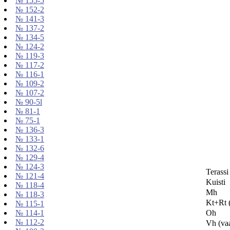
№ 155-5
№ 152-2
№ 141-3
№ 137-2
№ 134-5
№ 124-2
№ 119-3
№ 117-2
№ 116-1
№ 109-2
№ 107-2
№ 90-5l
№ 81-1
№ 75-1
№ 136-3
№ 133-1
№ 132-6
№ 129-4
№ 124-3
Terassi
№ 121-4
Kuisti
№ 118-4
Mh
№ 118-3
Kt+Rt (
№ 115-1
Oh
№ 114-1
№ 112-2
Vh (va