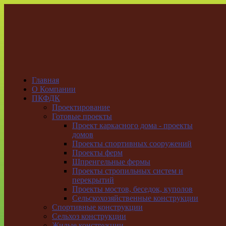
Главная
О Компании
ПКФДК
Проектирование
Готовые проекты
Проект каркасного дома - проекты
домов
Проекты спортивных сооружений
Проекты ферм
Шпренгельные фермы
Проекты стропильных систем и
перекрытий
Проекты мостов, беседок, куполов
Сельскохозяйственные конструкции
Спортивные конструкции
Сельхоз конструкции
Жилые конструкции