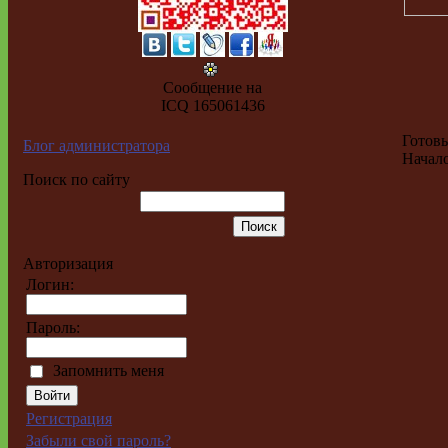
Сообщение на
ICQ 165061436
Готовы
Блог администратора
Начало
Поиск по сайту
Авторизация
Логин:
Пароль:
Запомнить меня
Регистрация
Забыли свой пароль?