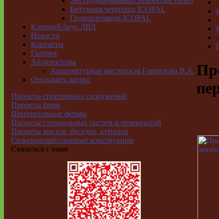
Экструдированный пенополистирол
Битумная черепица ICOPAL
Гидроизоляция ICOPAL
Клееный брус ЛВЛ
Новости
Контакты
Галерея
Архитекторы
Пр
Архитектурная мастерская Гаврилова В.А.
Отправить запрос
пе
Проекты спортивных сооружений
Проекты ферм
Шпренгельные фермы
Проекты стропильных систем и перекрытий
Проекты мостов, беседок, куполов
Сельскохозяйственные конструкции
Связаться с нами