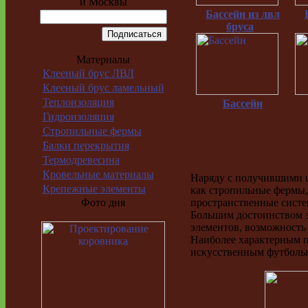
и Москвы
Бассейн из лвл
бруса
Материалы
Клееный брус ЛВЛ
Клееный брус ламельный
Теплоизоляция
Бассейн
Гидроизоляция
Стропильные фермы
Балки перекрытия
Термодревесина
Кровельные материалы
Наряду с получившими 
Крепежные элементы
как стропильные фермы,
пространственные систем
Фото дня
Большим достоинством э
элементов, возможность
Наиболее характерным п
искусственным футболь