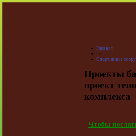
Главная
>
Спортивные соор
Проекты бас
проект тенн
комплекса
Чтобы послать