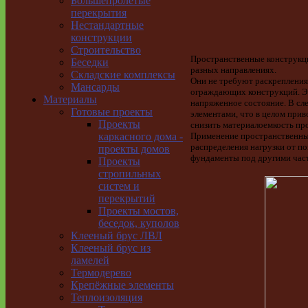
Большепролётые
перекрытия
Нестандартные
конструкции
Строительство
Пространственные конструкци
Беседки
разных направлениях.
Складские комплексы
Они не требуют раскрепления
Мансарды
ограждающих конструкций. Эл
Материалы
напряженное состояние. В сл
Готовые проекты
элементами, что в целом при
Проекты
снизить материалоемкость пр
Применение пространственных
каркасного дома -
распределения нагрузки от по
проекты домов
фундаменты под другими част
Проекты
стропильных
систем и
перекрытий
Проекты мостов,
беседок, куполов
Клееный брус ЛВЛ
Клееный брус из
ламелей
Термодерево
Крепёжные элементы
Теплоизоляция