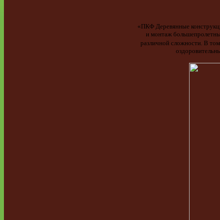
«ПКФ Деревянные конструкции
и монтаж большепролетных
различной сложности. В том
оздоровительны