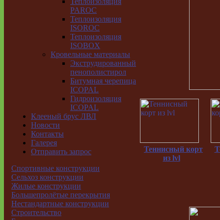
Теплоизоляция
PAROC
Теплоизоляция
ISOROC
Теплоизоляция
ISOBOX
Кровельные материалы
Экструдированный
пенополистирол
Битумная черепица
ICOPAL
Гидроизоляция
ICOPAL
Клееный брус ЛВЛ
Новости
Контакты
Галерея
Теннисный корт
Т
Отправить запрос
из lvl
Спортивные конструкции
Сельхоз конструкции
Жилые конструкции
Большепролётые перекрытия
Нестандартные конструкции
Строительство