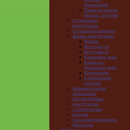
перекрытий
Проекты мостов,
беседок, куполов
Спортивные
конструкции
Сельхоз конструкции
Жилые конструкции
Фермы
Коттеджи ru
Коттеджи fn
Каркасные дома
Каркасно-
панельные дома
Перекрытия
Стропильные
системы
Большепролётые
перекрытия
Нестандартные
конструкции
Строительство
Беседки
Складские комплексы
Мансарды