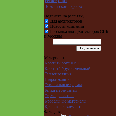
Регистрация
Забыли свой пароль?
Подписка на рассылку
Для архитекторов
Новости компании
Рассылка для архитекторов СПБ
и Москвы
Материалы
Клееный брус ЛВЛ
Клееный брус ламельный
Теплоизоляция
Гидроизоляция
Стропильные фермы
Балки перекрытия
Термодревесина
Кровельные материалы
Крепежные элементы
Фото дня