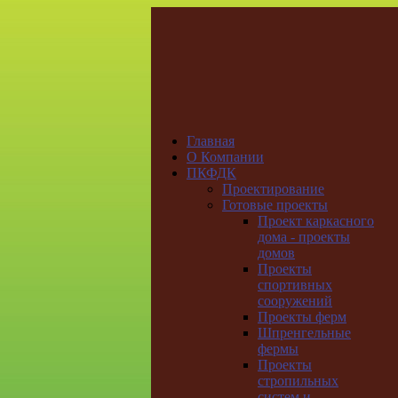
Главная
О Компании
ПКФДК
Проектирование
Готовые проекты
Проект каркасного
дома - проекты
домов
Проекты
спортивных
сооружений
Проекты ферм
Шпренгельные
фермы
Проекты
стропильных
систем и