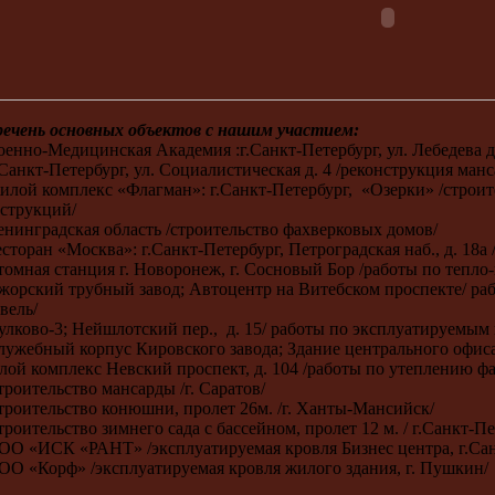
ечень основных объектов с нашим участием:
оенно-Медицинская Академия :г.Санкт-Петербург, ул. Лебедева д
.Санкт-Петербург, ул. Социалистическая д. 4 /реконструкция ман
илой комплекс «Флагман»: г.Санкт-Петербург, «Озерки» /строи
нструкций/
енинградская область /строительство фахверковых домов/
есторан «Москва»: г.Санкт-Петербург, Петроградская наб., д. 18а
томная станция г. Новоронеж, г. Сосновый Бор /работы по тепл
жорский трубный завод; Автоцентр на Витебском проспекте/ ра
вель/
улково-3; Нейшлотский пер., д. 15/ работы по эксплуатируемым
лужебный корпус Кировского завода; Здание центрального офис
ой комплекс Невский проспект, д. 104 /работы по утеплению ф
троительство мансарды /г. Саратов/
троительство конюшни, пролет 26м. /г. Ханты-Мансийск/
троительство зимнего сада с бассейном, пролет 12 м. / г.Санкт-П
ОО «ИСК «РАНТ» /эксплуатируемая кровля Бизнес центра, г.Сан
ОО «Корф» /эксплуатируемая кровля жилого здания, г. Пушкин/