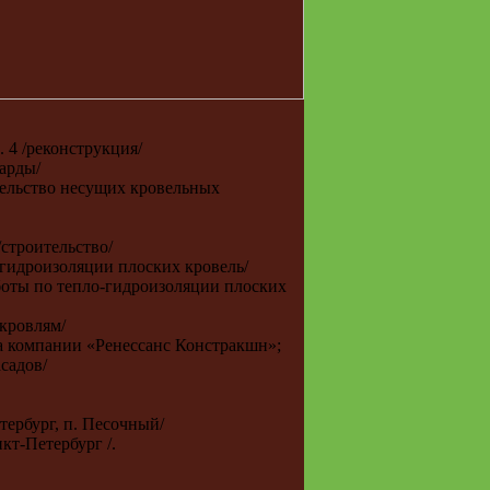
. 4 /реконструкция/
сарды/
тельство несущих кровельных
 /строительство/
о-гидроизоляции плоских кровель/
боты по тепло-гидроизоляции плоских
 кровлям/
а компании «Ренессанс Констракшн»;
асадов/
етербург, п. Песочный/
кт-Петербург /.