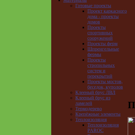
Материалы
Готовые проекты
Проект каркасного
дома - проекты
домов
Проекты
спортивных
сооружений
Проекты ферм
Шпренгельные
фермы
Проекты
стропильных
систем и
перекрытий
Проекты мостов,
беседок, куполов
Клееный брус ЛВЛ
Клееный брус из
П
ламелей
Термодерево
Крепёжные элементы
Теплоизоляция
Теплоизоляция
PAROC