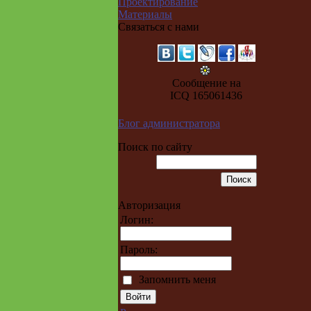
Проектирование
Материалы
Связаться с нами
Сообщение на
ICQ 165061436
Блог администратора
Поиск по сайту
Авторизация
Логин:
Пароль:
Запомнить меня