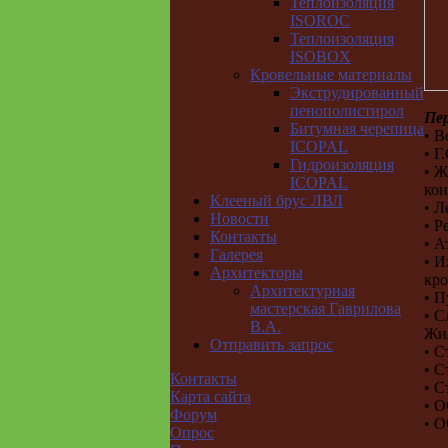
Теплоизоляция
ISOROC
Теплоизоляция
ISOBOX
Кровельные материалы
Экструдированный
пенополистирол
Пер
Битумная черепица
• В
ICOPAL
• Г
Гидроизоляция
• Ж
ICOPAL
ко
Клееный брус ЛВЛ
• Л
Новости
• Р
Контакты
• А
Галерея
• И
Архитекторы
кро
Архитектурная
• П
мастерская Гаврилова
• С
В.А.
Жил
Отправить запрос
• С
• С
Контакты
• С
Карта сайта
• О
Форум
• О
Опрос