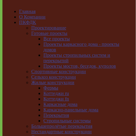
Главная
О Компании
ПКФДК
Проектирование
Готовые проекты
Все проекты
Проекты каркасного дома - проекты
домов
Проекты стропильных систем и
перекрытий
Проекты мостов, беседок, куполов
Спортивные конструкции
Сельхоз конструкции
Жилые конструкции
Фермы
Коттеджи ru
Коттеджи fn
Каркасные дома
Каркасно-панельные дома
Перекрытия
Стропильные системы
Большепролётые перекрытия
Нестандартные конструкции