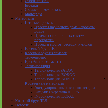
Строительство
Беседки
Складские комплексы
Мансарды
Материалы
Готовые проекты
Проекты каркасного дома - проекты
домов
Проекты стропильных систем и
перекрытий
Проекты мостов, беседок, куполов
Клееный брус ЛВЛ
Клееный брус из ламелей
Термодерево
Крепёжные элементы
Теплоизоляция
Теплоизоляция PAROC
Теплоизоляция ISOROC
Теплоизоляция ISOBOX
Кровельные материалы
Экструдированный пенополистирол
Битумная черепица ICOPAL
Гидроизоляция ICOPAL
Клееный брус ЛВЛ
Новости