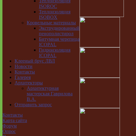
Теплоизоляция
ISOROC
Теплоизоляция
ISOBOX
Кровельные материалы
Экструдированный
пенополистирол
Битумная черепица
ICOPAL
Гидроизоляция
ICOPAL
Клееный брус ЛВЛ
Новости
Контакты
Галерея
Архитекторы
Архитектурная
мастерская Гаврилова
В.А.
Отправить запрос
Контакты
Карта сайта
Форум
Опрос