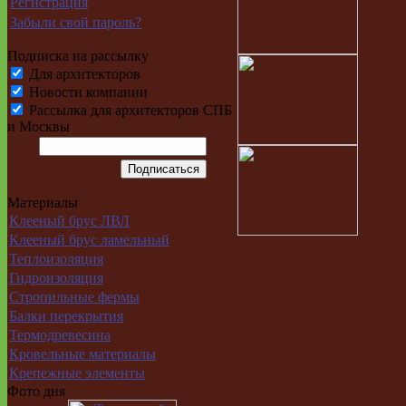
Регистрация
Забыли свой пароль?
Подписка на рассылку
Для архитекторов
Новости компании
Рассылка для архитекторов СПБ
и Москвы
Материалы
Клееный брус ЛВЛ
Клееный брус ламельный
Теплоизоляция
Гидроизоляция
Стропильные фермы
Балки перекрытия
Термодревесина
Кровельные материалы
Крепежные элементы
Фото дня