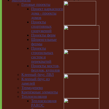
Материалы
Готовые проекты
Проект каркасного
дома - проекты
домов
Проекты
спортивных
сооружений
Проекты ферм
Шпренгельные
фермы
Проекты
стропильных
систем и
перекрытий
Проекты мостов,
беседок, куполов
Клееный брус ЛВЛ
Клееный брус из
ламелей
Термодерево
Крепёжные элементы
Теплоизоляция
Теплоизоляция
PAROC