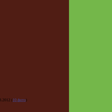
3.2012
(
10 фото
)