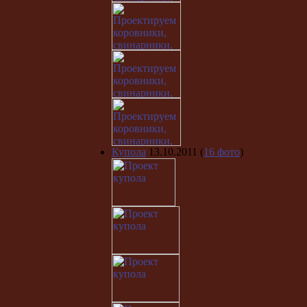
Купола
13.10.2011
(
16 фото
)