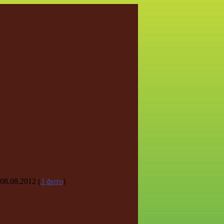
08.08.2012
(
3 фото
)