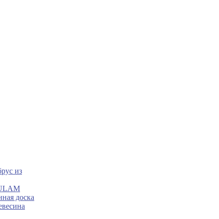
рус из
LULAM
нная доска
евесина