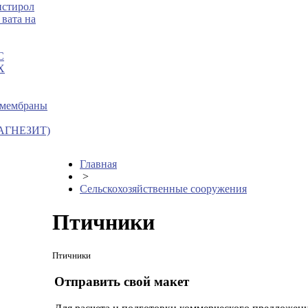
истирол
вата на
C
X
 мембраны
МАГНЕЗИТ)
Главная
>
Сельскохозяйственные сооружения
Птичники
Птичники
Отправить свой макет