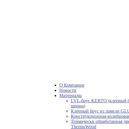
О Компании
Новости
Материалы
LVL-брус KERTO (клееный б
шпона)
Клееный брус из ламели G
Конструкционная колиброва
Термически обработанная др
ThermoWood