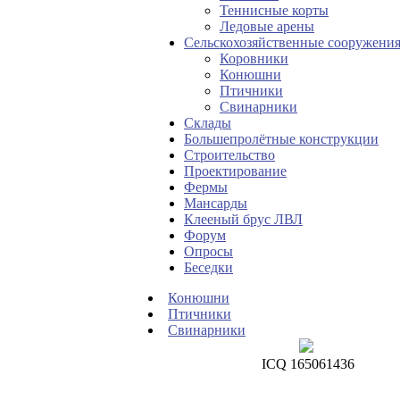
Теннисные корты
Ледовые арены
Сельскохозяйственные сооружени
Коровники
Конюшни
Птичники
Свинарники
Склады
Большепролётные конструкции
Строительство
Проектирование
Фермы
Мансарды
Клееный брус ЛВЛ
Форум
Опросы
Беседки
Конюшни
Птичники
Свинарники
ICQ 165061436