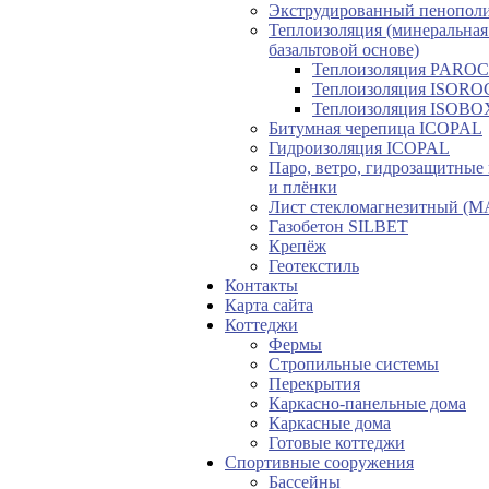
Экструдированный пенопол
Теплоизоляция (минеральная 
базальтовой основе)
Теплоизоляция PAROC
Теплоизоляция ISORO
Теплоизоляция ISOBO
Битумная черепица ICOPAL
Гидроизоляция ICOPAL
Паро, ветро, гидрозащитные
и плёнки
Лист стекломагнезитный (
Газобетон SILBET
Крепёж
Геотекстиль
Контакты
Карта сайта
Коттеджи
Фермы
Стропильные системы
Перекрытия
Каркасно-панельные дома
Каркасные дома
Готовые коттеджи
Спортивные сооружения
Бассейны