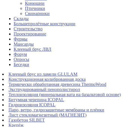
Конюшни
Птичники
Свинарники
Склады
Большепролётные конструкции
Строительство
Проектирование
Фермы
Мансарды
Клееный брус ЛВЛ
Форум
Опросы
Беседки
Клееный брус из ламели GLULAM
Конструкционная колиброванная доска
Термически обработанная древесина ThermoWood
Экструдированный пенополистирол
Теплоизоляция (минеральная вата на базальтовой основе)
Битумная черепица ICOPAL
Гидроизоляция ICOPAL
Паро, ветро, гидрозащитные мембраны и плёнки
Лист стекломагнезитный (МАГНЕЗИТ)
Газобетон SILBET
Крепёж