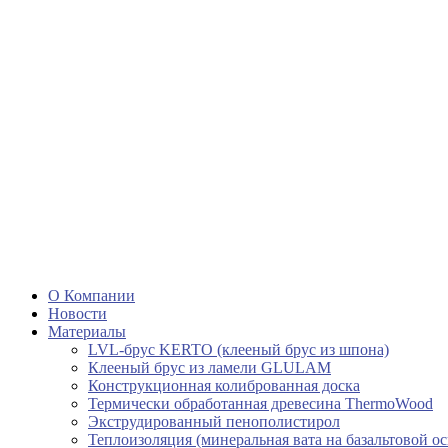
О Компании
Новости
Материалы
LVL-брус KERTO (клееный брус из шпона)
Клееный брус из ламели GLULAM
Конструкционная колиброванная доска
Термически обработанная древесина ThermoWood
Экструдированный пенополистирол
Теплоизоляция (минеральная вата на базальтовой ос