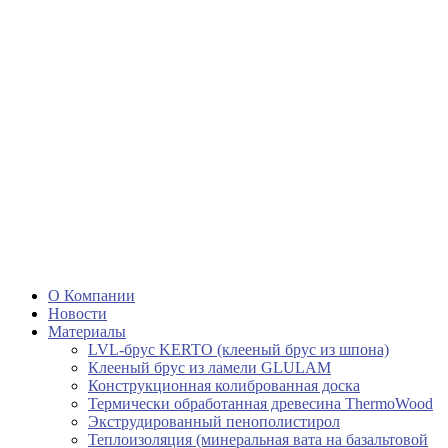
О Компании
Новости
Материалы
LVL-брус KERTO (клееный брус из шпона)
Клееный брус из ламели GLULAM
Конструкционная колиброванная доска
Термически обработанная древесина ThermoWood
Экструдированный пенополистирол
Теплоизоляция (минеральная вата на базальтовой