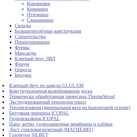
Коровники
Конюшни
Птичники
Свинарники
Склады
Большепролётные конструкции
Строительство
Проектирование
Фермы
Мансарды
Клееный брус ЛВЛ
Форум
Опросы
Беседки
Клееный брус из ламели GLULAM
Конструкционная колиброванная доска
Термически обработанная древесина ThermoWood
Экструдированный пенополистирол
Теплоизоляция (минеральная вата на базальтовой основе)
Битумная черепица ICOPAL
Гидроизоляция ICOPAL
Паро, ветро, гидрозащитные мембраны и плёнки
Лист стекломагнезитный (МАГНЕЗИТ)
Газобетон SILBET