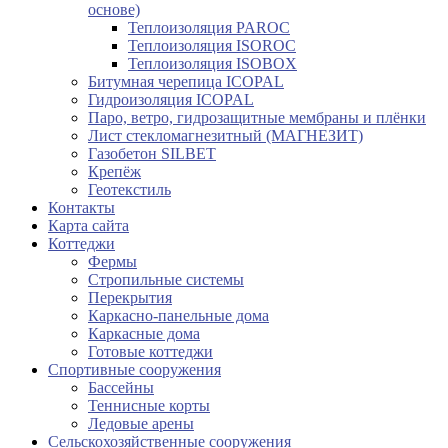
основе)
Теплоизоляция PAROC
Теплоизоляция ISOROC
Теплоизоляция ISOBOX
Битумная черепица ICOPAL
Гидроизоляция ICOPAL
Паро, ветро, гидрозащитные мембраны и плёнки
Лист стекломагнезитный (МАГНЕЗИТ)
Газобетон SILBET
Крепёж
Геотекстиль
Контакты
Карта сайта
Коттеджи
Фермы
Стропильные системы
Перекрытия
Каркасно-панельные дома
Каркасные дома
Готовые коттеджи
Спортивные сооружения
Бассейны
Теннисные корты
Ледовые арены
Сельскохозяйственные сооружения